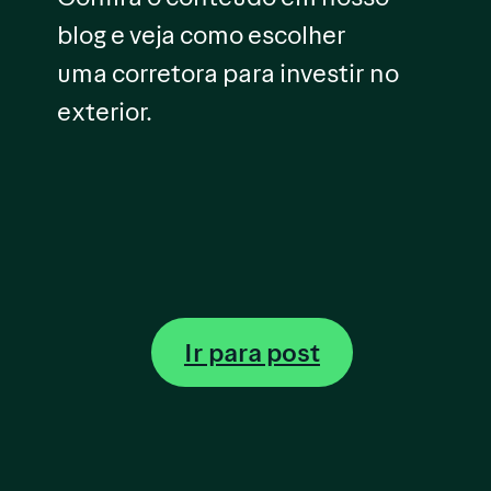
blog e veja como escolher
uma corretora para investir no
exterior.
Ir para post
Ir para post