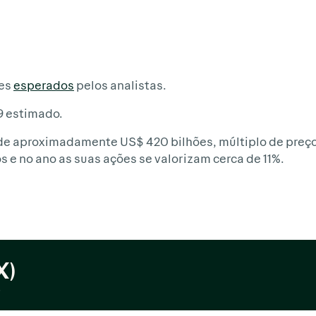
ões
esperados
pelos analistas.
9 estimado.
e aproximadamente US$ 420 bilhões, múltiplo de preço/l
s e no ano as suas ações se valorizam cerca de 11%.
X)
5