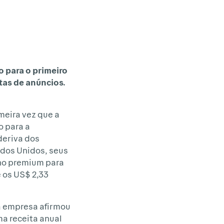
o para o primeiro
tas de anúncios.
imeira vez que a
o para a
deriva dos
ados Unidos, seus
ano premium para
e os US$ 2,33
 a empresa afirmou
a receita anual