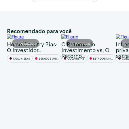
Recomendado para você
Home Country Bias:
O Retorno do
Infra
03 DEZ 2025
19 NOV 2025
O Investidor…
Investimento vs. O
priva
Retorno…
estr
COLUNISTAS
ESTADOS UNIDOS
COLUNISTAS
ESTADOS UNIDOS
COLU