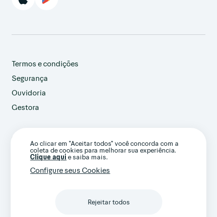
Termos e condições
Segurança
Ouvidoria
Gestora
customer@avenue.us
Ao clicar em "Aceitar todos" você concorda com a
+1 786-220-7233
coleta de cookies para melhorar sua experiência.
(Ligação internacional)
Clique aqui
e saiba mais.
Configure seus Cookies
Rejeitar todos
Confira nossos termos gerais e avisos