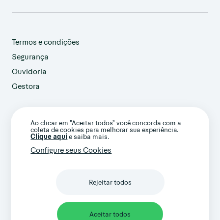
Termos e condições
Segurança
Ouvidoria
Gestora
customer@avenue.us
Ao clicar em "Aceitar todos" você concorda com a
+1 786-220-7233
coleta de cookies para melhorar sua experiência.
(Ligação internacional)
Clique aqui
e saiba mais.
Configure seus Cookies
Rejeitar todos
Confira nossos termos gerais e avisos
importantes
Aceitar todos