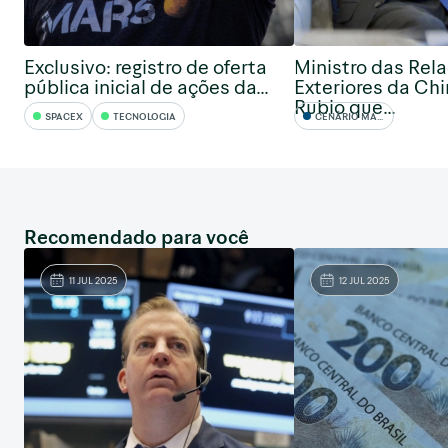
Exclusivo: registro de oferta
Ministro das Rel
pública inicial de ações da...
Exteriores da Chi
Rubio que...
SPACEX
TECNOLOGIA
CENÁRIO MACRO
Recomendado para você
11 JUL 2025
12 JUL 2025