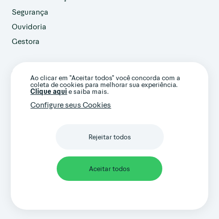
Segurança
Ouvidoria
Gestora
customer@avenue.us
Ao clicar em "Aceitar todos" você concorda com a
+1 786-220-7233
coleta de cookies para melhorar sua experiência.
(Ligação internacional)
Clique aqui
e saiba mais.
Configure seus Cookies
Rejeitar todos
Confira nossos termos gerais e avisos
importantes
Aceitar todos