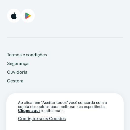
Termos e condições
Segurança
Ouvidoria
Gestora
customer@avenue.us
Ao clicar em "Aceitar todos" você concorda com a
+1 786-220-7233
coleta de cookies para melhorar sua experiência.
(Ligação internacional)
Clique aqui
e saiba mais.
Configure seus Cookies