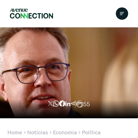
55
Home
Notícias
Economia
Política