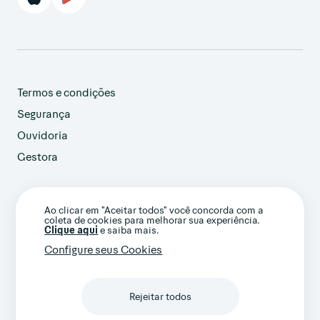
Termos e condições
Segurança
Ouvidoria
Gestora
customer@avenue.us
Ao clicar em "Aceitar todos" você concorda com a
+1 786-220-7233
coleta de cookies para melhorar sua experiência.
(Ligação internacional)
Clique aqui
e saiba mais.
Configure seus Cookies
Rejeitar todos
Confira nossos termos gerais e avisos
importantes