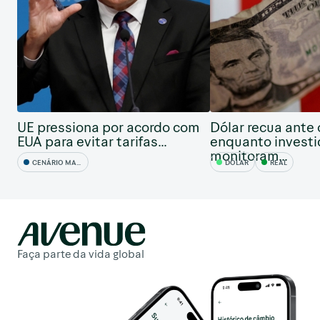
UE pressiona por acordo com
Dólar recua ante 
EUA para evitar tarifas...
enquanto investi
monitoram...
CENÁRIO MACRO
DÓLAR
REAL
Faça parte da vida global