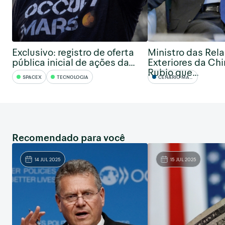
Exclusivo: registro de oferta
Ministro das Rel
pública inicial de ações da...
Exteriores da Chi
Rubio que...
SPACEX
TECNOLOGIA
CENÁRIO MACRO
Recomendado para você
14 JUL 2025
15 JUL 2025