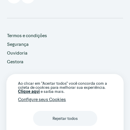
Termos e condições
Segurança
Ouvidoria
Gestora
customer@avenue.us
Ao clicar em "Aceitar todos" você concorda com a
+1 786-220-7233
coleta de cookies para melhorar sua experiência.
(Ligação internacional)
Clique aqui
e saiba mais.
Configure seus Cookies
Rejeitar todos
Confira nossos termos gerais e avisos
importantes