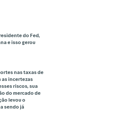
residente do Fed,
na e isso gerou
cortes
nas
taxas
de
 as incertezas
sses riscos, sua
ção do mercado de
ção levou o
a sendo já