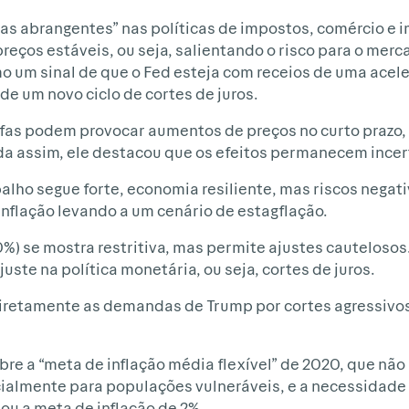
as abrangentes” nas políticas de impostos, comércio e i
preços estáveis, ou seja, salientando o risco para o merc
mo um sinal de que o Fed esteja com receios de uma acel
 de um novo ciclo de cortes de juros.
ifas podem provocar aumentos de preços no curto prazo,
nda assim, ele destacou que os efeitos permanecem incer
alho segue forte, economia resiliente, mas riscos negat
nflação levando a um cenário de estagflação.
50%) se mostra restritiva, mas permite ajustes cauteloso
juste na política monetária, ou seja, cortes de juros.
diretamente as demandas de Trump por cortes agressivos
obre a “meta de inflação média flexível” de 2020, que não 
ecialmente para populações vulneráveis, e a necessidade
ou a meta de inflação de 2%.