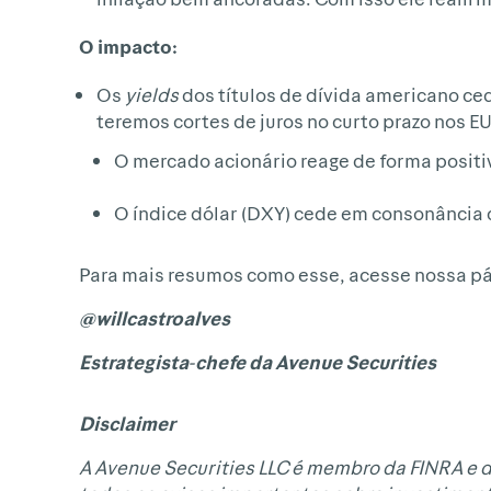
O impacto:
Os
yields
dos títulos de dívida americano ce
teremos cortes de juros no curto prazo nos EU
O mercado acionário reage de forma positi
O índice dólar (DXY) cede em consonância
Para mais resumos como esse, acesse nossa p
@willcastroalves
Estrategista-chefe
da
Avenue
Securities
Disclaimer
A Avenue Securities LLC é membro da FINRA e d