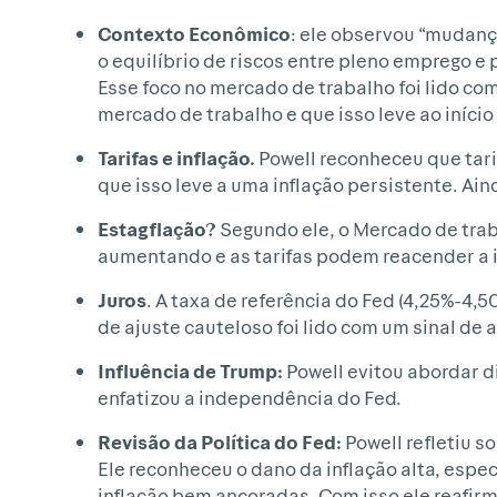
Contexto Econômico
: ele observou “mudanç
o equilíbrio de riscos entre pleno emprego e 
Esse foco no mercado de trabalho foi lido co
mercado de trabalho e que isso leve ao início
Tarifas
e
inflação.
Powell reconheceu que tar
que isso leve a uma inflação persistente. Ai
Estagflação?
Segundo ele, o Mercado de trab
aumentando e as tarifas podem reacender a i
Juros
. A taxa de referência do Fed (4,25%-4,
de ajuste cauteloso foi lido com um sinal de a
Influência
de
Trump:
Powell evitou abordar 
enfatizou a independência do Fed.
Revisão
da
Política
do
Fed:
Powell refletiu s
Ele reconheceu o dano da inflação alta, esp
inflação bem ancoradas. Com isso ele reafirm