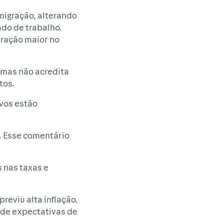
migração, alterando
ado de trabalho.
eração maior no
 mas não acredita
tos.
ivos estão
s. Esse comentário
 nas taxas e
previu alta inflação.
 de expectativas de