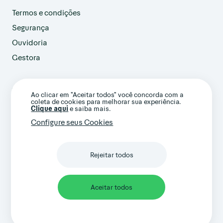
Termos e condições
Segurança
Ouvidoria
Gestora
customer@avenue.us
Ao clicar em "Aceitar todos" você concorda com a
+1 786-220-7233
coleta de cookies para melhorar sua experiência.
(Ligação internacional)
Clique aqui
e saiba mais.
Configure seus Cookies
Rejeitar todos
Confira nossos termos gerais e avisos
importantes
Aceitar todos