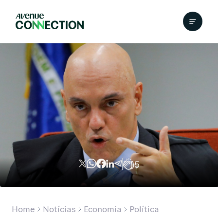
5
Home
Notícias
Economia
Política