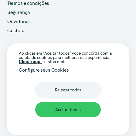
Termos e condições
Segurança
Ouvidoria
Gestora
customer@avenue.us
Ao clicar em "Aceitar todos" você concorda com a
+1 786-220-7233
coleta de cookies para melhorar sua experiência.
(Ligação internacional)
Clique aqui
e saiba mais.
Configure seus Cookies
Rejeitar todos
Confira nossos termos gerais e avisos
importantes
Aceitar todos