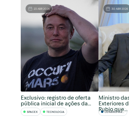
23 ABR 2026
30 ABR 2026
Exclusivo: registro de oferta
Ministro da
pública inicial de ações da...
Exteriores d
Rubio que...
SPACEX
TECNOLOGIA
CENÁRIO MACRO