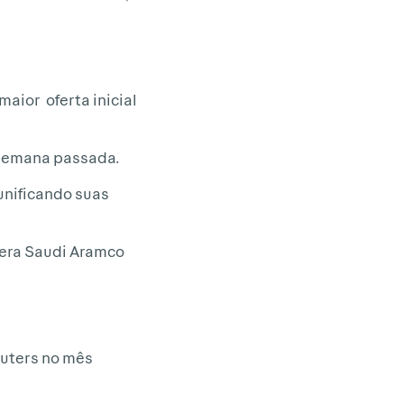
aior oferta inicial
a semana passada.
 unificando suas
fera Saudi Aramco
euters no mês