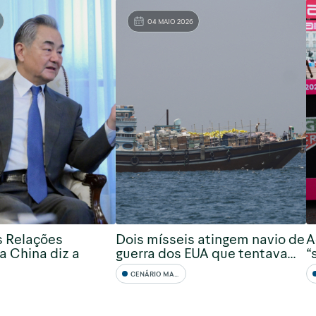
04 MAIO 2026
s Relações
Dois mísseis atingem navio de
A
a China diz a
guerra dos EUA que tentava...
“
CENÁRIO MACRO