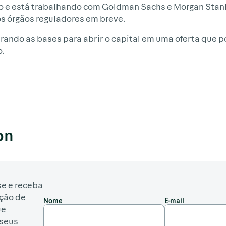
ro e está trabalhando com Goldman Sachs e Morgan Stan
s órgãos reguladores em breve.
ando as bases para abrir o capital em uma oferta que p
o.
on
e e receba
ção de
Nome
E-mail
ue
seus