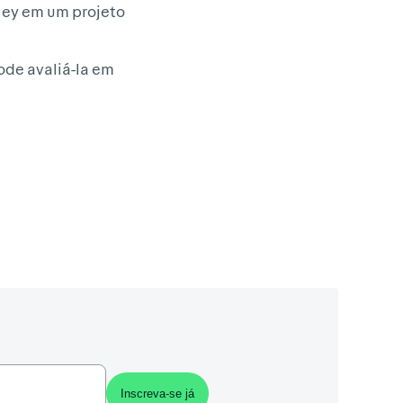
ley em um projeto
ode avaliá-la em