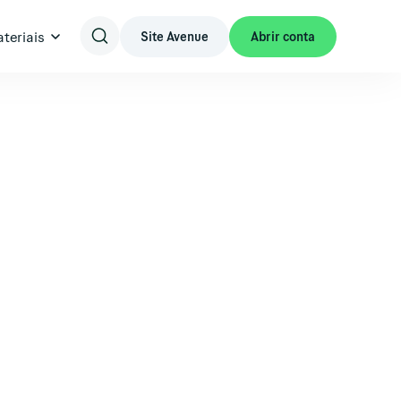
teriais
Site Avenue
Abrir conta