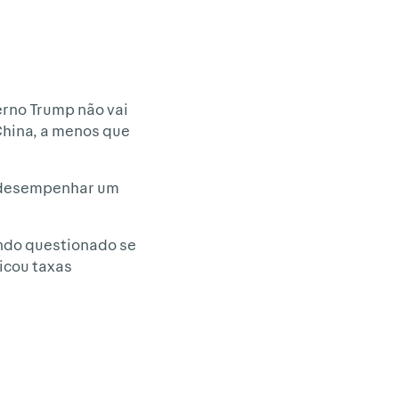
erno Trump não vai
China, a menos que
m desempenhar um
ando questionado se
icou taxas