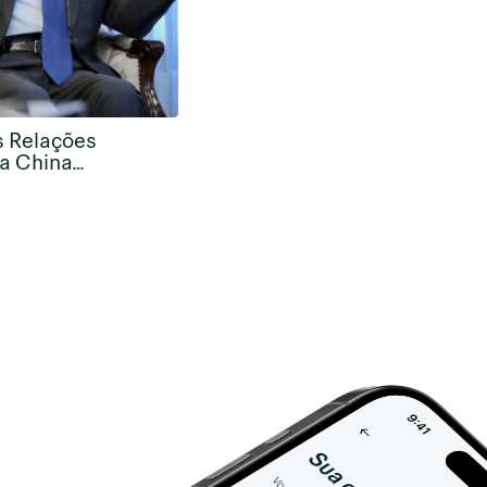
s Relações
da China…