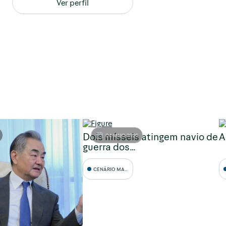
Ver perfil
Dois mísseis atingem navio de
A
04 MAIO 2026
guerra dos…
CENÁRIO MACRO