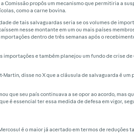
 a Comissão propôs um mecanismo que permitiria a su
ícolas, como a carne bovina.
idade de tais salvaguardas seria se os volumes de impor
caíssem nesse montante em um ou mais países membros
s importações dentro de três semanas após o recebimen
s importações e também planejou um fundo de crise de 6
t-Martin, disse no X que a cláusula de salvaguarda é um 
mou que seu país continuava a se opor ao acordo, mas qu
a que é essencial ter essa medida de defesa em vigor, seg
ercosul é o maior já acertado em termos de reduções ta