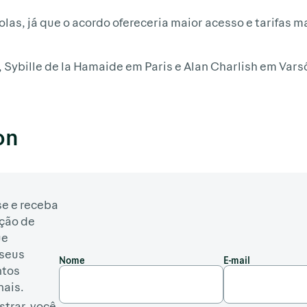
as, já que o acordo ofereceria maior acesso e tarifas m
Sybille de la Hamaide em Paris e Alan Charlish em Vars
on
e e receba
ção de
ue
seus
Nome
E-mail
ntos
nais.
strar, você