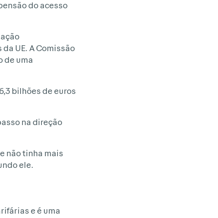
spensão do acesso
tação
 da UE. A Comissão
to de uma
,3 bilhões de euros
passo na direção
e não tinha mais
undo ele.
rifárias e é uma