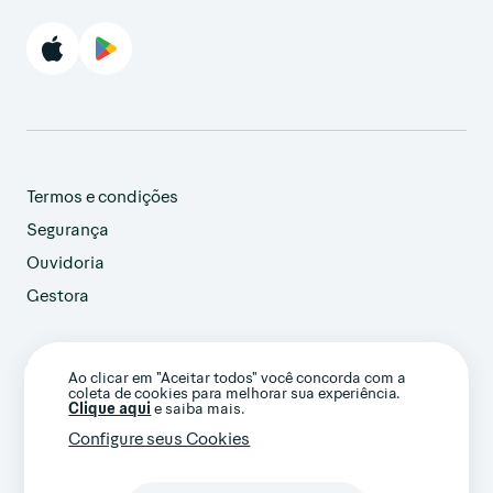
Termos e condições
Segurança
Ouvidoria
Gestora
customer@avenue.us
Ao clicar em "Aceitar todos" você concorda com a
+1 786-220-7233
coleta de cookies para melhorar sua experiência.
(Ligação internacional)
Clique aqui
e saiba mais.
Configure seus Cookies