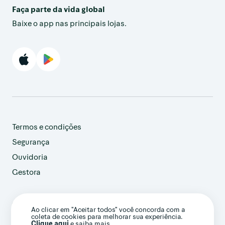
Faça parte da vida global
Baixe o app nas principais lojas.
Termos e condições
Segurança
Ouvidoria
Gestora
customer@avenue.us
Ao clicar em "Aceitar todos" você concorda com a
+1 786-220-7233
coleta de cookies para melhorar sua experiência.
(Ligação internacional)
Clique aqui
e saiba mais.