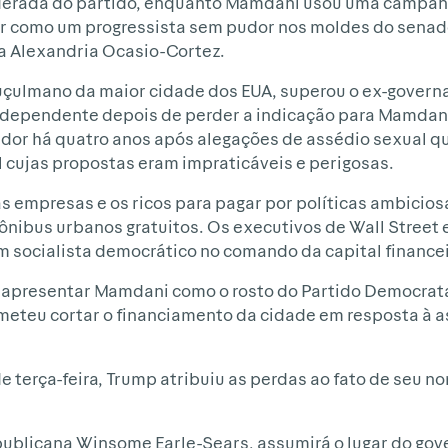
oderada do partido, enquanto Mamdani usou uma campan
tar como um progressista sem pudor nos moldes do sena
a Alexandria Ocasio-Cortez.
muçulmano da maior cidade dos EUA, superou o ex-gover
dependente depois de perder a indicação para Mamdani 
dor há quatro anos após alegações de assédio sexual qu
 cujas propostas eram impraticáveis e perigosas.
 empresas e os ricos para pagar por políticas ambicios
 ônibus urbanos gratuitos. Os executivos de Wall Stree
m socialista democrático no comando da capital finance
 apresentar Mamdani como o rosto do Partido Democrata
eteu cortar o financiamento da cidade em resposta à 
e terça-feira, Trump atribuiu as perdas ao fato de seu n
publicana Winsome Earle-Sears, assumirá o lugar do go