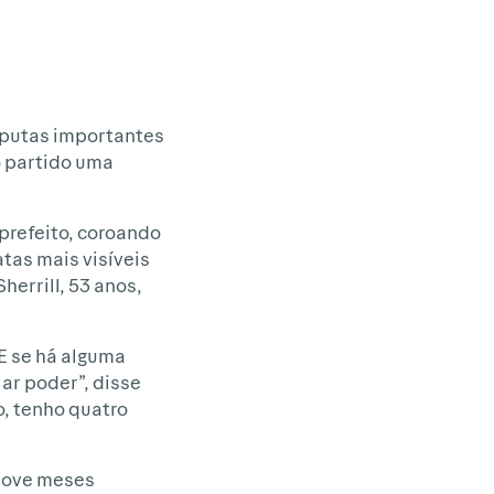
sputas importantes
o partido uma
prefeito, coroando
tas mais visíveis
herrill, 53 anos,
E se há alguma
ar poder”, disse
, tenho quatro
 nove meses