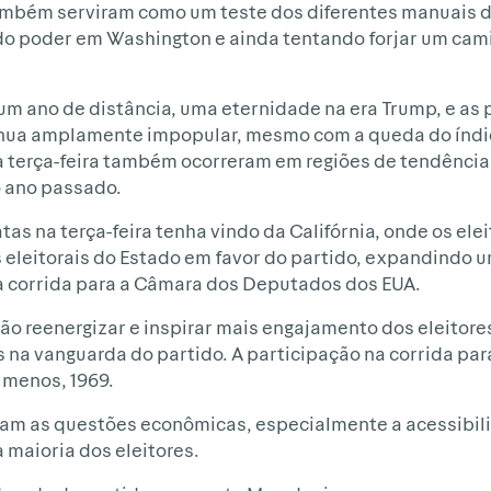
também serviram como um teste dos diferentes manuais
do poder em Washington e ainda tentando forjar um cami
 um ano de distância, uma eternidade na era Trump, e as
nua amplamente impopular, mesmo com a queda do índi
a terça-feira também ocorreram em regiões de tendênci
o ano passado.
tas na terça-feira tenha vindo da Califórnia, onde os el
 eleitorais do Estado em favor do partido, expandindo 
a corrida para a Câmara dos Deputados dos EUA.
ão reenergizar e inspirar mais engajamento dos eleitor
na vanguarda do partido. A participação na corrida par
 menos, 1969.
ram as questões econômicas, especialmente a acessibi
 maioria dos eleitores.