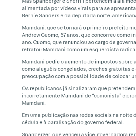
Mas Spanberger e Sherrill pertencem à ala m
alimentada por vídeos virais para se apresen
Bernie Sanders e da deputada norte-american
Mamdani, que se tornará o primeiro prefeito 
Andrew Cuomo, 67 anos, que concorreu como in
ano. Cuomo, que renunciou ao cargo de governa
retratou Mamdani como um esquerdista radical
Mamdani pediu o aumento de impostos sobre as
como aluguéis congelados, creches gratuitas e
preocupação com a possibilidade de colocar u
Os republicanos já sinalizaram que pretendem
incorretamente Mamdani de “comunista” e prom
Mamdani.
Em uma publicação nas redes sociais na noite d
cédula e à paralisação do governo federal.
Spanberger, que venceu a vice-governadora re