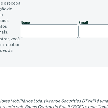
e e receba
ção de
ue
seus
Nome
E-mail
ntos
nais.
strar, você
em receber
ões da
lores Mobiliários Ltda. (“Avenue Securities DTVM”) é uma
orizada pelo Banco Central do Brasil (“BCB”) e pela Com