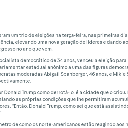
m um trio de eleições na terça-feira, nas primeiras di
ência, elevando uma nova geração de líderes e dando a
ngresso no ano que vem.
cialista democrático de 34 anos, venceu a eleição para 
rlamentar estadual anônimo a uma das figuras democra
ocratas moderadas Abigail Spanberger, 46 anos, e Mikie S
pectivamente.
 Donald Trump como derrotá-lo, é a cidade que o criou. 
lando as próprias condições que lhe permitiram acumul
es. “Então, Donald Trump, como sei que está assistindo
”
ômetro de como os norte-americanos estão reagindo aos