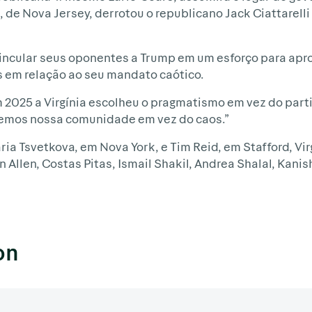
l, de Nova Jersey, derrotou o republicano Jack Ciattarelli
incular seus oponentes a Trump em um esforço para apro
s em relação ao seu mandato caótico.
25 a Virgínia escolheu o pragmatismo em vez do parti
lhemos nossa comunidade em vez do caos.”
a Tsvetkova, em Nova York, e Tim Reid, em Stafford, Vi
 Allen, Costas Pitas, Ismail Shakil, Andrea Shalal, Kanis
on