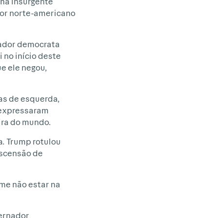
ha insurgente
dor norte-americano
nador democrata
no início deste
e ele negou,
as de esquerda,
t expressaram
ira do mundo.
. Trump rotulou
ascensão de
ome não estar na
vernador