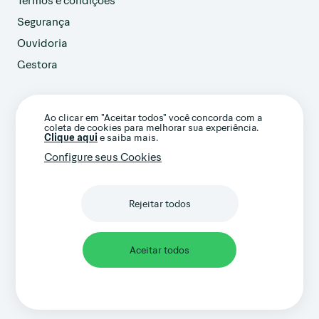
Segurança
Ouvidoria
Gestora
customer@avenue.us
Ao clicar em "Aceitar todos" você concorda com a
+1 786-220-7233
coleta de cookies para melhorar sua experiência.
(Ligação internacional)
Clique aqui
e saiba mais.
Configure seus Cookies
Rejeitar todos
Confira nossos termos gerais e avisos
importantes
Aceitar todos