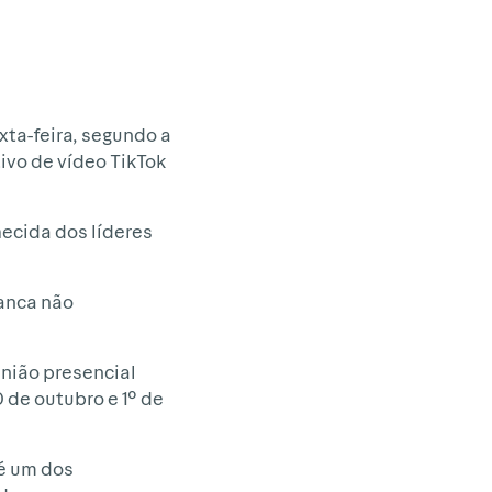
ta-feira, segundo a
ivo de vídeo TikTok
ecida dos líderes
anca não
união presencial
 de outubro e 1º de
 é um dos