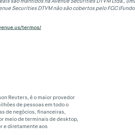
Reais são mantidos na Avenue Securities DTVM Ltda., uma
venue Securities DTVM não são cobertos pelo FGC (Fundo
avenue.us/termos/
son Reuters, é o maior provedor
bilhões de pessoas em todo o
as de negócios, financeiras,
por meio de terminais de desktop,
or e diretamente aos