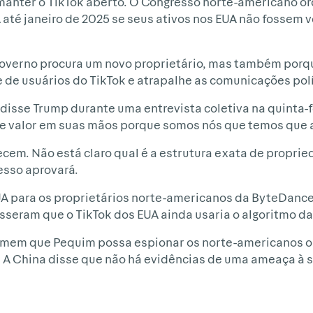
manter o TikTok aberto. O Congresso norte-americano o
 até janeiro de 2025 se seus ativos nos EUA não fossem 
 governo procura um novo proprietário, mas também porq
 de usuários do TikTok e atrapalhe as comunicações polí
, disse Trump durante uma entrevista coletiva na quinta-f
e valor em suas mãos porque somos nós que temos que a
em. Não está claro qual é a estrutura exata de propri
esso aprovará.
EUA para os proprietários norte-americanos da ByteDance
isseram que o TikTok dos EUA ainda usaria o algoritmo d
emem que Pequim possa espionar os norte-americanos o
o. A China disse que não há evidências de uma ameaça à 