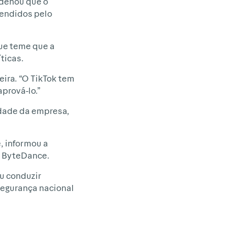
rdenou que o
vendidos pelo
ue teme que a
ticas.
eira. “O TikTok tem
prová-lo.”
edade da empresa,
, informou a
a ByteDance.
u conduzir
segurança nacional