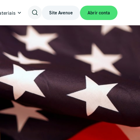
teriais
Site Avenue
Abrir conta