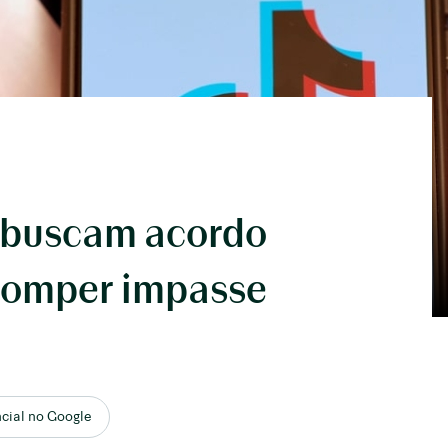
g buscam acordo
 romper impasse
ncial no Google