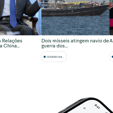
s Relações
Dois mísseis atingem navio de
A
da China…
guerra dos…
CENÁRIO MACRO