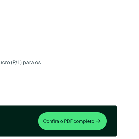
cro (P/L) para os
Confira o PDF completo