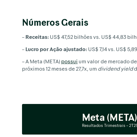
Números Gerais
– Receitas:
US$ 47,52 bilhões vs. US$ 44,83 bil
– Lucro por Ação ajustado:
US$ 7,14 vs. US$ 5,8
– A Meta (META)
possui
um valor de mercado de 
próximos 12 meses de 27,7x, um
dividend yield
d
Meta (META
Resultados Trimestrais – 2T2