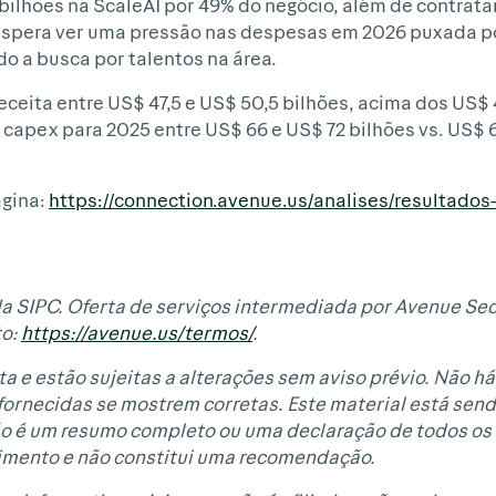
bilhões na ScaleAI por 49% do negócio, além de contrata
, espera ver uma pressão nas despesas em 2026 puxada p
ado a busca por talentos na área.
eceita entre US$ 47,5 e US$ 50,5 bilhões, acima dos US$ 
apex para 2025 entre US$ 66 e US$ 72 bilhões vs. US$ 6
ágina:
https://connection.avenue.us/analises/resultados
a SIPC. Oferta de serviços intermediada por Avenue Sec
to:
https://avenue.us/termos/
.
a e estão sujeitas a alterações sem aviso prévio. Não há
 fornecidas se mostrem corretas. Este material está sen
não é um resumo completo ou uma declaração de todos os
imento e não constitui uma recomendação.