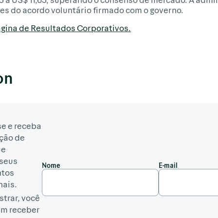
s do acordo voluntário firmado com o governo.
gina de Resultados Corporativos.
on
e e receba
ção de
ue
seus
Nome
E-mail
ntos
nais.
strar, você
em receber