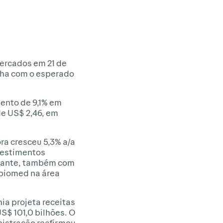
mercados em 21 de
inha com o esperado
mento de 9,1% em
de US$ 2,46, em
a cresceu 5,3% a/a
vestimentos
stante, também com
Abiomed na área
a projeta receitas
S$ 101,0 bilhões. O
nistração reafirmou