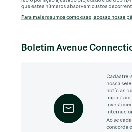
que estes números absorvem custos decorrente
Para mais resumos como esse, acesse nossa pá
Boletim Avenue Connecti
Cadastre-s
nossa sele
notícias q
impactam 
investime
internacio
Ao se cada
concorda 