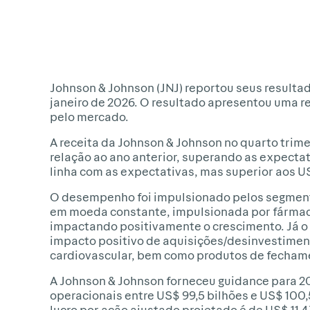
Johnson & Johnson (JNJ) reportou seus resulta
janeiro de 2026. O resultado apresentou uma r
pelo mercado.
A receita da Johnson & Johnson no quarto trime
relação ao ano anterior, superando as expectati
linha com as expectativas, mas superior aos U
O desempenho foi impulsionado pelos segment
em moeda constante, impulsionada por fármac
impactando positivamente o crescimento. Já 
impacto positivo de aquisições/desinvestiment
cardiovascular, bem como produtos de fechamen
A Johnson & Johnson forneceu guidance para 2
operacionais entre US$ 99,5 bilhões e US$ 100,5
lucro por ação ajustado projetado é de US$ 11,