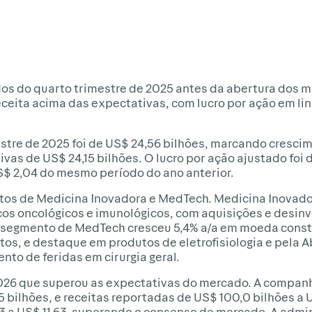
dos do quarto trimestre de 2025 antes da abertura dos 
eceita acima das expectativas, com lucro por ação em l
stre de 2025 foi de US$ 24,56 bilhões, marcando cresci
vas de US$ 24,15 bilhões. O lucro por ação ajustado foi 
S$ 2,04 do mesmo período do ano anterior.
os de Medicina Inovadora e MedTech. Medicina Inovador
os oncológicos e imunológicos, com aquisições e desin
o segmento de MedTech cresceu 5,4% a/a em moeda con
os, e destaque em produtos de eletrofisiologia e pela 
to de feridas em cirurgia geral.
026 que superou as expectativas do mercado. A companhi
 bilhões, e receitas reportadas de US$ 100,0 bilhões a U
43 a US$ 11,63, superando o consenso de mercado. A admi