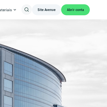
teriais
Site Avenue
Abrir conta