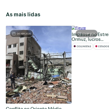
As mais lidas
Impasse no Estre
06 ABR 2026
27 ABR 2026
Ormuz, lucros…
COLUNISTAS
ESTADOS U
Conflito no Oriente Médio