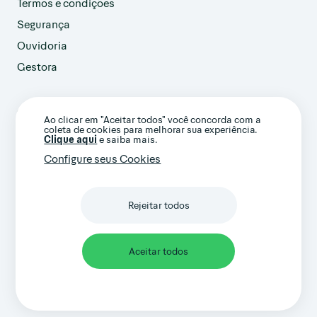
Termos e condições
Segurança
Ouvidoria
Gestora
customer@avenue.us
Ao clicar em "Aceitar todos" você concorda com a
+1 786-220-7233
coleta de cookies para melhorar sua experiência.
(Ligação internacional)
Clique aqui
e saiba mais.
Configure seus Cookies
Rejeitar todos
Confira nossos termos gerais e avisos
importantes
Aceitar todos