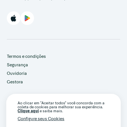
Termos e condições
Segurança
Ouvidoria
Gestora
customer@avenue.us
Ao clicar em "Aceitar todos" você concorda com a
+1 786-220-7233
coleta de cookies para melhorar sua experiência.
(Ligação internacional)
Clique aqui
e saiba mais.
Configure seus Cookies