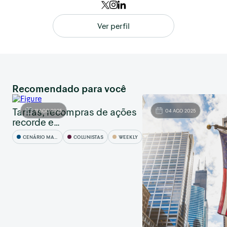
Ver perfil
Recomendado para você
Tarifas, recompras de ações
11 AGO 2025
04 AGO 2025
recorde e…
CENÁRIO MACRO
COLUNISTAS
WEEKLY