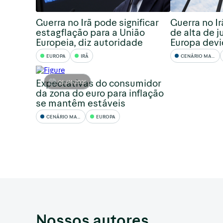
Guerra no Irã pode significar
Guerra no I
estagflação para a União
de alta de j
Europeia, diz autoridade
Europa devid
EUROPA
IRÃ
CENÁRIO MACRO
Expectativas do consumidor
08 JAN 2026
da zona do euro para inflação
se mantêm estáveis
CENÁRIO MACRO
EUROPA
Nossos autores