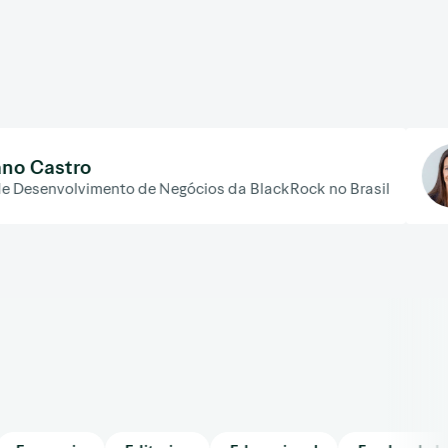
Cristina 
to de Negócios da BlackRock no Brasil
CEO da Ast