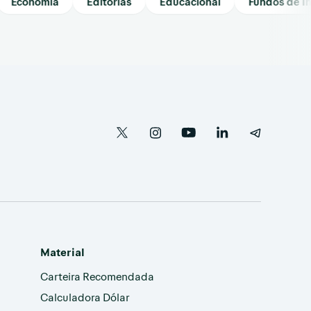
conomia
Editorias
Educacional
Fundos de Invest
Material
Carteira Recomendada
Calculadora Dólar