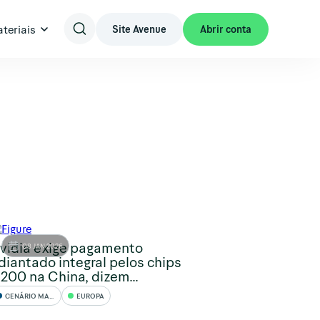
teriais
Site Avenue
Abrir conta
vidia exige pagamento
08 JAN 2026
diantado integral pelos chips
200 na China, dizem...
CENÁRIO MACRO
EUROPA