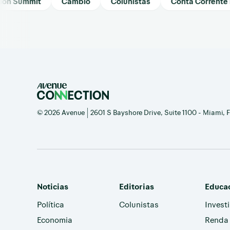
 Summit
Câmbio
Colunistas
Conta Corrente Inte
© 2026 Avenue | 2601 S Bayshore Drive, Suite 1100 - Miami, Fl
Noticias
Editorias
Educa
Política
Colunistas
Invest
Economia
Renda 