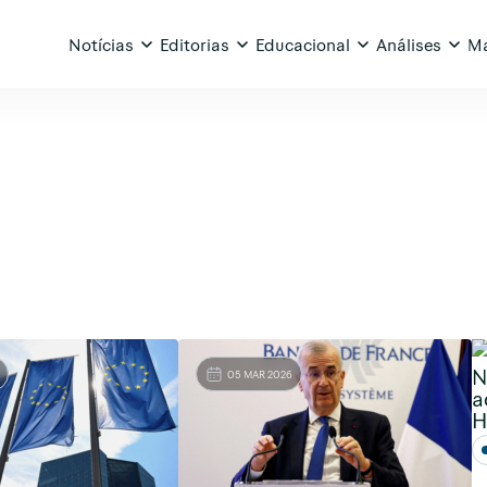
Notícias
Editorias
Educacional
Análises
Ma
N
05 MAR 2026
a
H