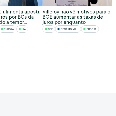
rã alimenta aposta
Villeroy não vê motivos para o
uros por BCs da
BCE aumentar as taxas de
o a temor...
juros por enquanto
EUROPA
IRÃ
CBE
CENÁRIO MACRO
EUROPA