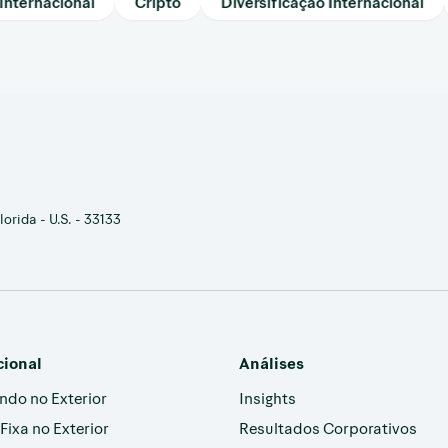
rnacional
Cripto
Diversificação Internacional
E
orida - U.S. - 33133
cional
Análises
indo no Exterior
Insights
Fixa no Exterior
Resultados Corporativos