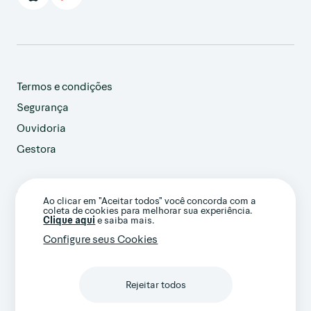
Termos e condições
Segurança
Ouvidoria
Gestora
customer@avenue.us
Ao clicar em "Aceitar todos" você concorda com a
+1 786-220-7233
coleta de cookies para melhorar sua experiência.
(Ligação internacional)
Clique aqui
e saiba mais.
Configure seus Cookies
Rejeitar todos
Confira nossos termos gerais e avisos
importantes