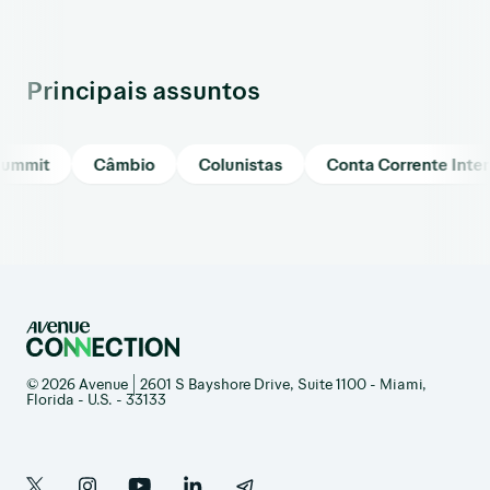
Principais assuntos
mit
Câmbio
Colunistas
Conta Corrente Internac
© 2026 Avenue | 2601 S Bayshore Drive, Suite 1100 - Miami,
Florida - U.S. - 33133