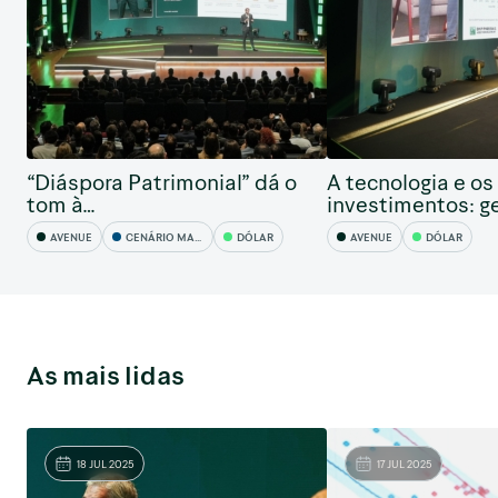
“Diáspora Patrimonial” dá o
A tecnologia e os
tom à…
investimentos: g
AVENUE
CENÁRIO MACRO
DÓLAR
AVENUE
DÓLAR
As mais lidas
18 JUL 2025
17 JUL 2025