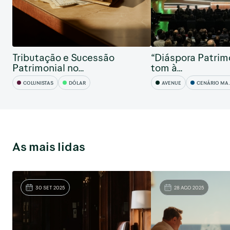
Tributação e Sucessão
“Diáspora Patrimo
Patrimonial no…
tom à…
COLUNISTAS
DÓLAR
AVENUE
CENÁRIO MACRO
As mais lidas
30 SET 2025
28 AGO 2025