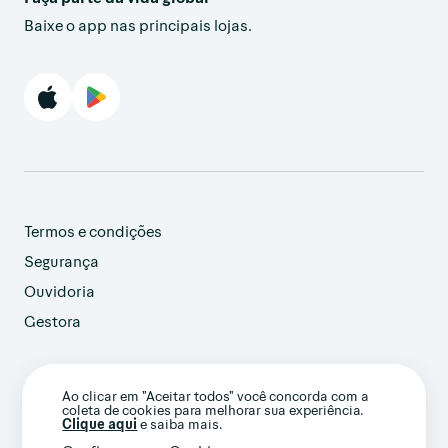
Baixe o app nas principais lojas.
Termos e condições
Segurança
Ouvidoria
Gestora
customer@avenue.us
Ao clicar em "Aceitar todos" você concorda com a
+1 786-220-7233
coleta de cookies para melhorar sua experiência.
(Ligação internacional)
Clique aqui
e saiba mais.