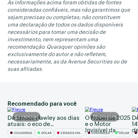
As informações acima foram obtidas de fontes
consideradas confiáveis, mas não garantimos que
sejam precisas ou completas; não constituem
uma declaração de todos os dados disponíveis
necessários para tomar uma decisão de
investimento, nem representam uma
recomendação. Quaisquer opiniões são
exclusivamente do autor e não refletem,
necessariamente, as da Avenue Securities ou de
suas afiliadas.
Recomendado para você
De Smoot-Hawley aos dias
O Nobel de 2025
De
11 NOV 2025
15 OUT 2025
atuais: o eco de…
e o Motor
14
Invisível da…
de
COLUNISTAS
DÓLAR
ESTADOS UNIDOS
COLUNISTAS
DÓLAR