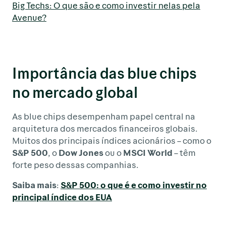
Big Techs: O que são e como investir nelas pela
Avenue?
Importância das blue chips
no mercado global
As blue chips desempenham papel central na
arquitetura dos mercados financeiros globais.
Muitos dos principais índices acionários – como o
S&P 500
, o
Dow Jones
ou o
MSCI World
– têm
forte peso dessas companhias.
Saiba mais
:
S&P 500: o que é e como investir no
principal índice dos EUA