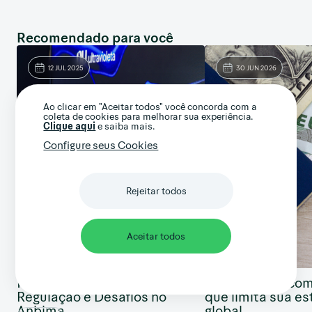
Recomendado para você
12 JUL 2025
30 JUN 2026
Ao clicar em "Aceitar todos" você concorda com a
coleta de cookies para melhorar sua experiência.
Clique aqui
e saiba mais.
Configure seus Cookies
Rejeitar todos
Aceitar todos
Investimentos no exterior:
Home bias: o co
Regulação e Desafios no
que limita sua es
Anbima...
global