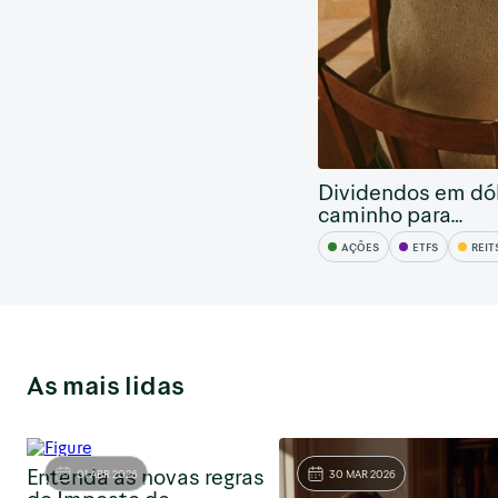
Dividendos em dól
caminho para…
AÇÕES
ETFS
REIT
As mais lidas
Entenda as novas regras
01 ABR 2026
30 MAR 2026