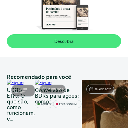
Descubra
Recomendado para você
UCITS
Conversão de
16 JUL
13 JUN 2025
28 AGO 2025
2025
ETFs: O
BDRs para ações:
que são,
como…
AÇÕES
ESTADOS UNIDOS
como
funcionam,
e…