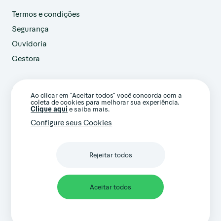
Termos e condições
Segurança
Ouvidoria
Gestora
customer@avenue.us
Ao clicar em "Aceitar todos" você concorda com a
+1 786-220-7233
coleta de cookies para melhorar sua experiência.
(Ligação internacional)
Clique aqui
e saiba mais.
Configure seus Cookies
Rejeitar todos
Confira nossos termos gerais e avisos
importantes
Aceitar todos