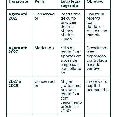
Horizonte
Perfil
Estratégia
Objetivo
sugerida
Agora até
Conservad
Renda fixa
Construir
2027
or
de curto
reserva
prazo em
com
dólar e
liquidez e
Money
baixo risco
Market
cambial
Funds
Agora até
Moderado
ETFs de
Cresciment
2027
renda fixa +
o com
aportes em
exposição
ações de
controlada
empresas
à renda
consolidad
variável
as
2027 a
Conservad
Migrar
Preservar o
2029
or
gradualme
capital
nte para
acumulado
renda fixa
com
vencimento
próximo a
2030