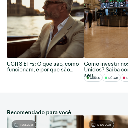
UCITS ETFs: O que são, como
Como investir no
funcionam, e por que são...
Unidos? Saiba co
seu...
AÇÕES
DÓLAR
E
Recomendado para você
11 JUL 2025
12 JUL 2025