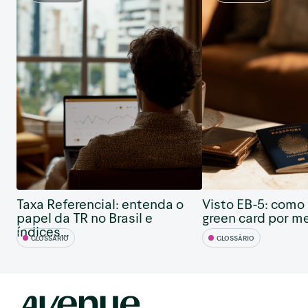
Taxa Referencial: entenda o
Visto EB-5: como
papel da TR no Brasil e
green card por me
índices...
GLOSSÁRIO
GLOSSÁRIO