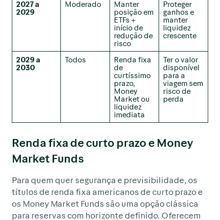
2027 a
Moderado
Manter
Proteger
2029
posição em
ganhos e
ETFs +
manter
início de
liquidez
redução de
crescente
risco
2029 a
Todos
Renda fixa
Ter o valor
2030
de
disponível
curtíssimo
para a
prazo,
viagem sem
Money
risco de
Market ou
perda
liquidez
imediata
Renda fixa de curto prazo e Money
Market Funds
Para quem quer segurança e previsibilidade, os
títulos de renda fixa americanos de curto prazo e
os Money Market Funds são uma opção clássica
para reservas com horizonte definido. Oferecem