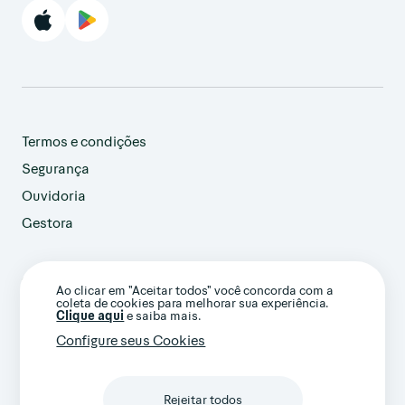
Termos e condições
Segurança
Ouvidoria
Gestora
customer@avenue.us
Ao clicar em "Aceitar todos" você concorda com a
+1 786-220-7233
coleta de cookies para melhorar sua experiência.
(Ligação internacional)
Clique aqui
e saiba mais.
Configure seus Cookies
Rejeitar todos