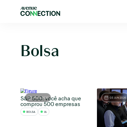
Bolsa
S&P 500: você acha que
29 JUL 2026
03 JUN 2026
comprou 500 empresas
BOLSA
IA