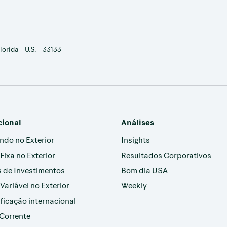
orida - U.S. - 33133
cional
Análises
indo no Exterior
Insights
Fixa no Exterior
Resultados Corporativos
 de Investimentos
Bom dia USA
Variável no Exterior
Weekly
ificação internacional
Corrente