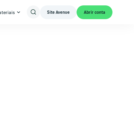
teriais
Site Avenue
Abrir conta