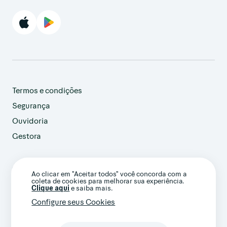
Termos e condições
Segurança
Ouvidoria
Gestora
customer@avenue.us
Ao clicar em "Aceitar todos" você concorda com a
+1 786-220-7233
coleta de cookies para melhorar sua experiência.
(Ligação internacional)
Clique aqui
e saiba mais.
Configure seus Cookies