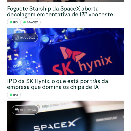
Foguete Starship da SpaceX aborta
decolagem em tentativa de 13º voo teste
IPO
SPACEX
16 JUL 2026
IPO da SK Hynix: o que está por trás da
empresa que domina os chips de IA
IPO
19 JUN 2026