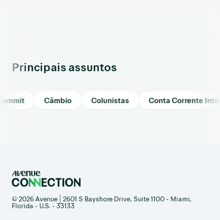
Principais assuntos
mit
Câmbio
Colunistas
Conta Corrente Internac
© 2026 Avenue | 2601 S Bayshore Drive, Suite 1100 - Miami,
Florida - U.S. - 33133