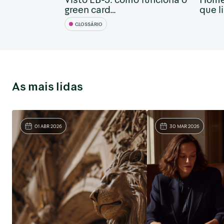
green card…
que l
GLOSSÁRIO
As mais lidas
01 ABR 2026
30 MAR 2026