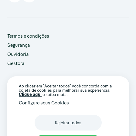
Termos e condições
Segurança
Ouvidoria
Gestora
customer@avenue.us
Ao clicar em "Aceitar todos" você concorda com a
+1 786-220-7233
coleta de cookies para melhorar sua experiência.
(Ligação internacional)
Clique aqui
e saiba mais.
Configure seus Cookies
Rejeitar todos
Confira nossos termos gerais e avisos
importantes