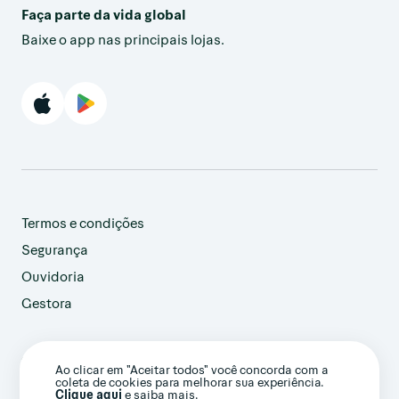
Faça parte da vida global
Baixe o app nas principais lojas.
Termos e condições
Segurança
Ouvidoria
Gestora
customer@avenue.us
Ao clicar em "Aceitar todos" você concorda com a
+1 786-220-7233
coleta de cookies para melhorar sua experiência.
(Ligação internacional)
Clique aqui
e saiba mais.