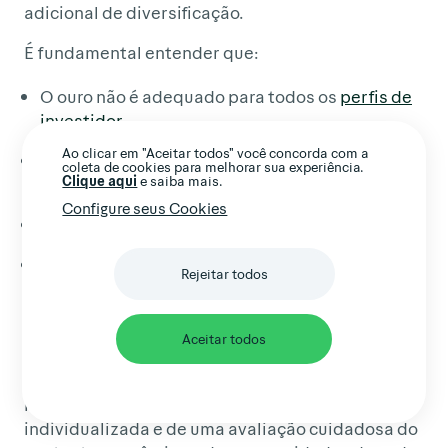
adicional de diversificação.
É fundamental entender que:
O ouro não é adequado para todos os
perfis de
investidor
Ao clicar em "Aceitar todos" você concorda com a
Alocações devem ser proporcionais ao seu
coleta de cookies para melhorar sua experiência.
Clique aqui
e saiba mais.
patrimônio total e objetivos
Configure seus Cookies
Não existem garantias de performance futura
O ouro deve ser parte de uma estratégia mais
Rejeitar todos
ampla, não a totalidade do portfólio
O ouro, assim como qualquer ativo financeiro,
Aceitar todos
está sujeito a oscilações de mercado e não
oferece garantia de resultados. A decisão de
incluí-lo em uma carteira depende de uma análise
individualizada e de uma avaliação cuidadosa do