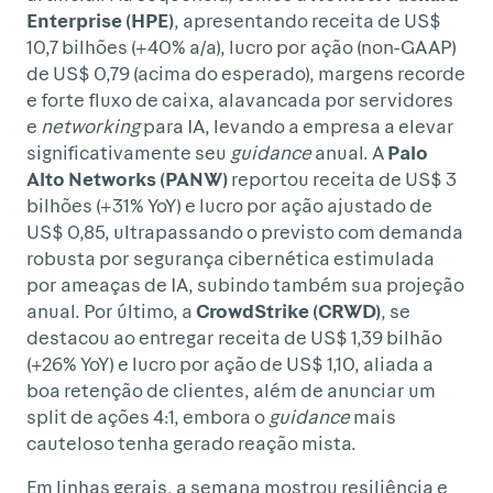
Enterprise (HPE)
, apresentando receita de US$
10,7 bilhões (+40% a/a), lucro por ação (non-GAAP)
de US$ 0,79 (acima do esperado), margens recorde
e forte fluxo de caixa, alavancada por servidores
e
networking
para IA, levando a empresa a elevar
significativamente seu
guidance
anual. A
Palo
Alto Networks (PANW)
reportou receita de US$ 3
bilhões (+31% YoY) e lucro por ação ajustado de
US$ 0,85, ultrapassando o previsto com demanda
robusta por segurança cibernética estimulada
por ameaças de IA, subindo também sua projeção
anual. Por último, a
CrowdStrike (CRWD)
, se
destacou ao entregar receita de US$ 1,39 bilhão
(+26% YoY) e lucro por ação de US$ 1,10, aliada a
boa retenção de clientes, além de anunciar um
split de ações 4:1, embora o
guidance
mais
cauteloso tenha gerado reação mista.
Em linhas gerais, a semana mostrou resiliência e