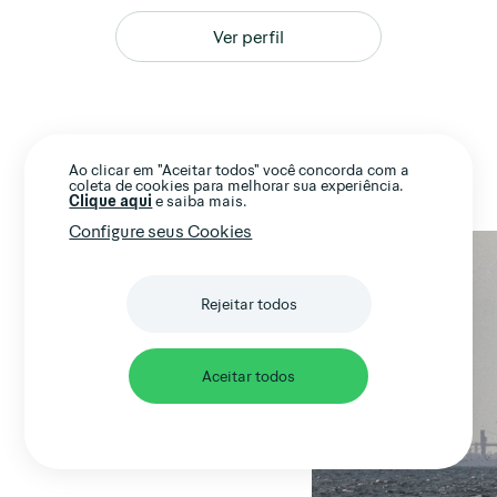
Ver perfil
Ao clicar em "Aceitar todos" você concorda com a
As mais lidas
coleta de cookies para melhorar sua experiência.
Clique aqui
e saiba mais.
Configure seus Cookies
Conflito no Oriente Médio
06 ABR 2026
27 ABR 2026
segue sem definição, mas
Rejeitar todos
temos...
COLUNISTAS
ESTADOS UNIDOS
WEEKLY
Aceitar todos